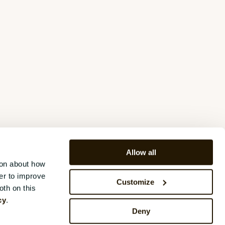
Allow all
ion about how
er to improve
Customize
oth on this
cy
.
yright © 2025, CatalystOne Solutions
Deny