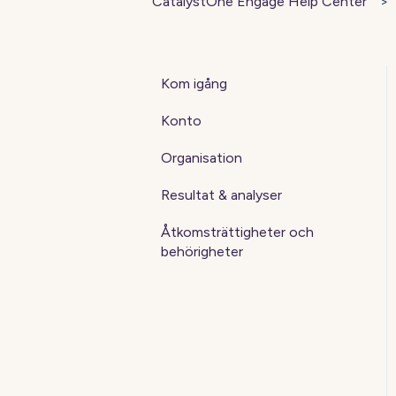
CatalystOne Engage Help Center
Kom igång
Konto
Organisation
Resultat & analyser
Åtkomsträttigheter och
behörigheter