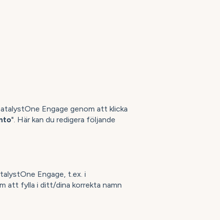
 CatalystOne Engage genom att klicka
nto
". Här kan du redigera följande
alystOne Engage, t.ex. i
att fylla i ditt/dina korrekta namn