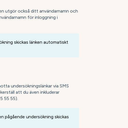
. Den utgör också ditt användarnamn och
nvändarnamn för inloggning i
kning skickas länken automatiskt
otta undersökningslänkar via SMS
kerställ att du även inkluderar
5 55 55).
r en pågående undersökning skickas