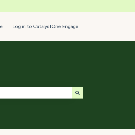
e
Log in to CatalystOne Engage