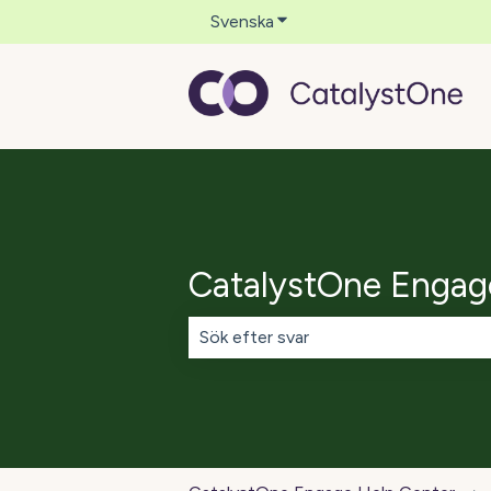
Svenska
Visa undermenyer för övers
CatalystOne Engag
Det finns inga förslag eftersom sökf