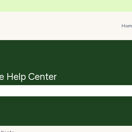
ättningar
Hom
e Help Center
ältet är tomt.