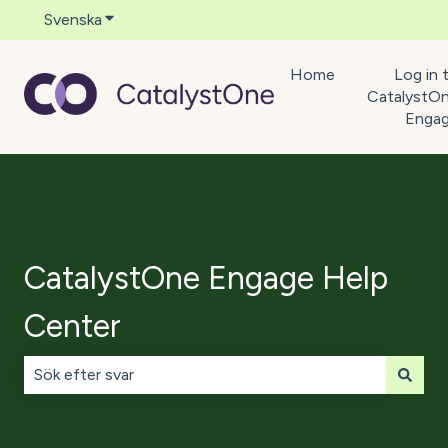
Svenska
Visa undermenyer för översättningar
Home
Log in 
CatalystO
Enga
CatalystOne Engage Help
Center
Det finns inga förslag eftersom sökfältet är tomt.