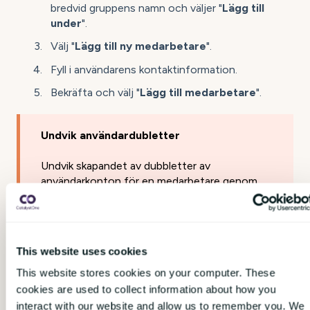
bredvid gruppens namn och väljer "
Lägg till
under
".
Välj "
Lägg till ny medarbetare
".
Fyll i användarens kontaktinformation.
Bekräfta och välj "
Lägg till medarbetare
".
Undvik användardubletter
Undvik skapandet av dubbletter av
användarkonton för en medarbetare genom
att söka efter medarbetarens
namn
i
organisationsträdet innan du lägger till
användaren i CatalystOne Engage. Tänk på att
även om det inte är möjligt att skapa dubbla
This website uses cookies
användarkonton med samma mailadress kan
användaren redan vara tillagd med en annan
This website stores cookies on your computer. These
toppdomän (t.ex.
.com
istället för
.se
).
cookies are used to collect information about how you
interact with our website and allow us to remember you. We