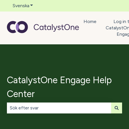
Svenska
Visa undermenyer för översättningar
Home
Log in 
CatalystO
Enga
CatalystOne Engage Help
Center
Det finns inga förslag eftersom sökfältet är tomt.