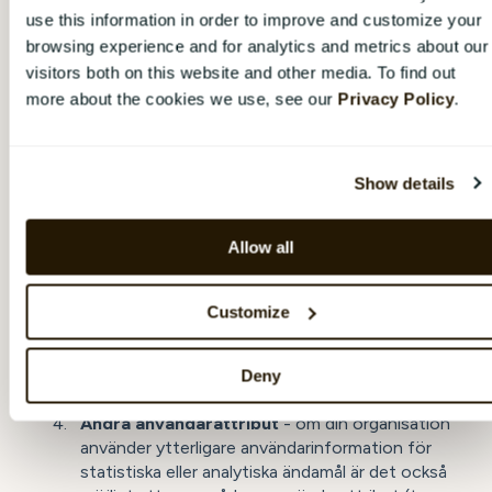
use this information in order to improve and customize your
Vilken information behövs?
browsing experience and for analytics and metrics about our
visitors both on this website and other media. To find out
För att lägga till en ny användare behövs följande
more about the cookies we use, see our
Privacy Policy
.
information:
För-
och
efternamn
(obligatoriskt).
Show details
E-postadress
(obligatoriskt *).
Telefonnummer
(valfritt *) - genom att lägga
Allow all
till ett telefonnummer kommer användaren
också motta undersökningslänkar via SMS
Customize
(givet att din organisation har aktiverat SMS-
funktionen). Säkerställ att du även inkluderar
landskoden i ditt telefonnummer (dvs. på
Deny
formen +46 70 555 5555).
Andra användarattribut
- om din organisation
använder ytterligare användarinformation för
statistiska eller analytiska ändamål är det också