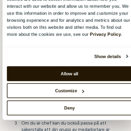
Undersökningsschemat och frekvensen är valt
interact with our website and allow us to remember you. We
av din organisation. Om du är nyfiken på hur ert
use this information in order to improve and customize your
schema ser ut kan du kontakta ansvariga hos
din organisation eller
höra av dig till oss
.
browsing experience and for analytics and metrics about our
visitors both on this website and other media. To find out
more about the cookies we use, see our
Privacy Policy
.
Om du är chef, eller nyfiken på att se mer av
CatalystOne Engage redan nu följer du stegen nedan:
Show details
Logga in i CatalystOne Engage
. Om du inte valt
ditt lösenord, eller är osäker på hur du loggar in
kan du läsa mer om hur du gör detta
här
.
Allow all
Välj ”
Organisation
” på startsidan eller
toppmenyn för att komma till din position i
Customize
organisationsträdet. Säkerställ att du finns
placerad under korrekt chef / i rätt grupp. Om
du ligger fel kan du själv
flytta din användare
till
Deny
rätt grupp.
Om du är chef kan du också passa på att
säkerställa att din grupp av medarbetare är