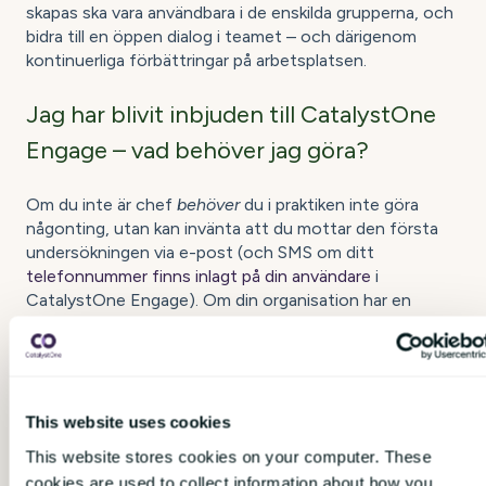
skapas ska vara användbara i de enskilda grupperna, och
bidra till en öppen dialog i teamet – och därigenom
kontinuerliga förbättringar på arbetsplatsen.
Jag har blivit inbjuden till CatalystOne
Engage – vad behöver jag göra?
Om du inte är chef
beh
över
du i praktiken inte göra
någonting, utan kan invänta att du mottar den första
undersökningen via e-post (och SMS om ditt
telefonnummer finns inlagt på din användare
i
CatalystOne Engage). Om din organisation har en
pågående undersökning just nu kommer du inom kort
automatiskt motta länken till att delta i denna.
När och hur ofta kommer
This website uses cookies
undersökningarna?
This website stores cookies on your computer. These
cookies are used to collect information about how you