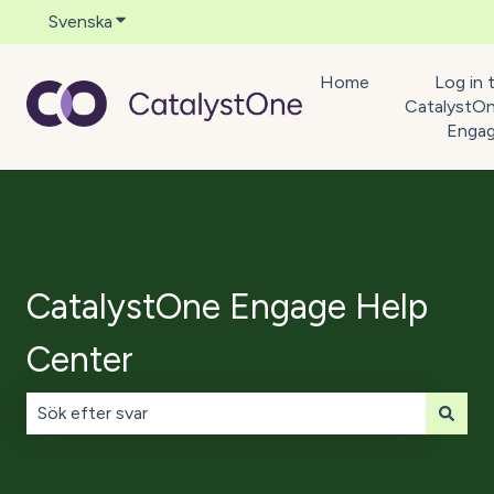
Svenska
Visa undermenyer för översättningar
Home
Log in 
CatalystO
Enga
CatalystOne Engage Help
Center
Det finns inga förslag eftersom sökfältet är tomt.