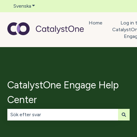
Svenska
Visa undermenyer för översättningar
Home
Log in 
CatalystO
Enga
CatalystOne Engage Help
Center
Det finns inga förslag eftersom sökfältet är tomt.