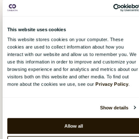
Sök efter användarens nya chef eller grupp och
välj chefen eller gruppen i resultatlistan. Om du
söker efter chefen, var uppmärksam på om
chefen har en eller flera grupper under sig
This website uses cookies
(detta framgår i så fall i sökresultaten), och
placera i så fall användaren i korrekt grupp.
This website stores cookies on your computer. These
Placera endast medarbetare
direkt
under
cookies are used to collect information about how you
chefer som antingen inte har någon grupp
interact with our website and allow us to remember you. We
under sig, eller om medarbetaren inte hör till
use this information in order to improve and customize your
någon av de existerande grupperna.
browsing experience and for analytics and metrics about our
Bekräfta flytten.
visitors both on this website and other media. To find out
more about the cookies we use, see our
Privacy Policy
.
Vem kan flytta användare?
Den generella principen är att en användare
Show details
kan göra förändringar inom
teamet/organisationen denne är chef över.
Allow all
Alla användare kan dock
föreslå
förändringar, i
vilket fall en förfrågan skickas till den berörda