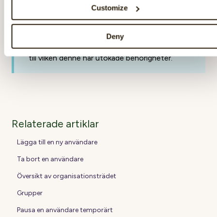
användarens chef för godkännande. Utöver
Customize
detta kan användare med utökade
behörigheter göra förändringar i
organisationsträdet (utan någon annans
Deny
godkännande) inom den del av organisationen
till vilken denne har utökade behörigheter.
Relaterade artiklar
Lägga till en ny användare
Ta bort en användare
Översikt av organisationsträdet
Grupper
Pausa en användare temporärt