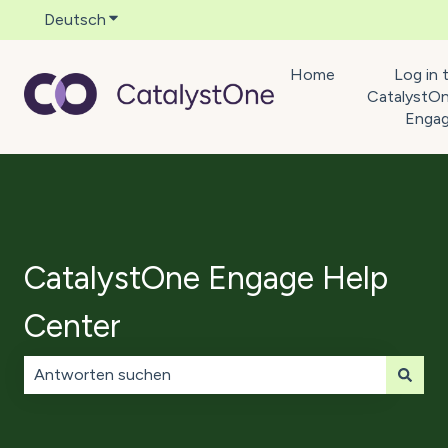
Deutsch
Untermenü für Übersetzungen anzeigen
Home
Log in 
CatalystO
Enga
CatalystOne Engage Help
Center
Es gibt keine Vorschläge, da das Suchfeld leer ist.