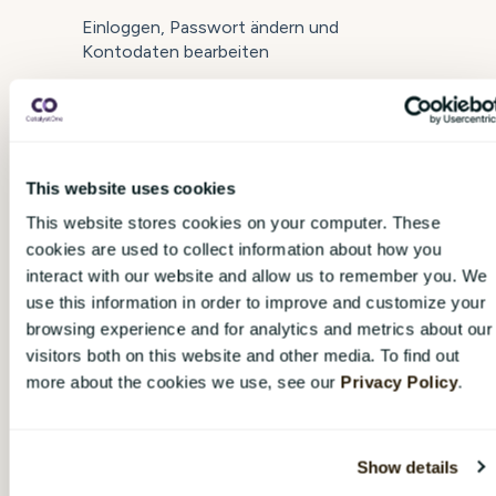
Einloggen, Passwort ändern und
Kontodaten bearbeiten
Bei CatalystOne Engage anmelden
Benutzerdetails bearbeiten
This website uses cookies
Mehr anzeigen
This website stores cookies on your computer. These
cookies are used to collect information about how you
interact with our website and allow us to remember you. We
Organisation
use this information in order to improve and customize your
browsing experience and for analytics and metrics about our
So navigieren und bearbeiten Sie den
visitors both on this website and other media. To find out
Organisationsbaum in CatalystOne
more about the cookies we use, see our
Privacy Policy
.
Engage
Übersicht über den Organisationsbaum
Show details